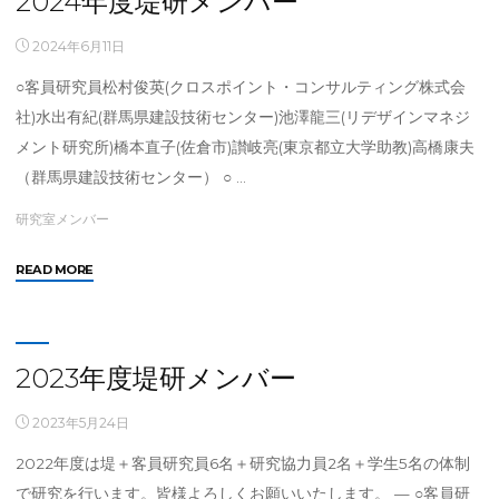
2024年度堤研メンバー
メ
ン
2024年6月11日
バ
○客員研究員松村俊英(クロスポイント・コンサルティング株式会
ー"
社)水出有紀(群馬県建設技術センター)池澤龍三(リデザインマネジ
メント研究所)橋本直子(佐倉市)讃岐亮(東京都立大学助教)高橋康夫
（群馬県建設技術センター） ○ …
研究室メンバー
"2024
READ MORE
年
度
堤
研
2023年度堤研メンバー
メ
ン
2023年5月24日
バ
2022年度は堤＋客員研究員6名＋研究協力員2名＋学生5名の体制
ー"
で研究を行います。皆様よろしくお願いいたします。 — ○客員研