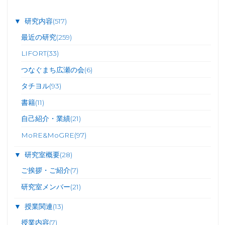
ペ
▼
研究内容
(517)
ー
最近の研究
(259)
LIFORT
(33)
ジ
つなぐまち広瀬の会
(6)
送
タチヨル
(93)
書籍
(11)
り
自己紹介・業績
(21)
MoRE&MoGRE
(97)
▼
研究室概要
(28)
ご挨拶・ご紹介
(7)
研究室メンバー
(21)
▼
授業関連
(13)
授業内容
(7)