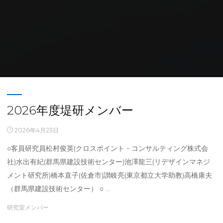
Home
研究室概要
Archive for category "研究室メンバー"
2026年度堤研メンバー
2026年4月23日
○客員研究員松村俊英(クロスポイント・コンサルティング株式会
社)水出有紀(群馬県建設技術センター)池澤龍三(リデザインマネジ
メント研究所)橋本直子(佐倉市)讃岐亮(東京都立大学助教)高橋康夫
（群馬県建設技術センター） ○ …
研究室メンバー