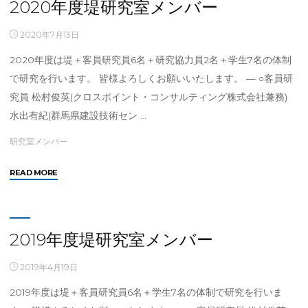
2020年度堤研究室メンバー
メ
ン
2020年7月13日
バ
2020年度は堤＋客員研究員6名＋研究協力員2名＋学生7名の体制
ー"
で研究を行います。 皆様よろしくお願いいたします。 — ○客員研
究員 松村俊英(クロスポイント・コンサルティング株式会社兼務)
水出有紀(群馬県建設技術セン …
研究室メンバー
"2020
READ MORE
年
度
堤
研
2019年度堤研究室メンバー
究
室
2019年4月19日
メ
2019年度は堤＋客員研究員6名＋学生7名の体制で研究を行いま
ン
バ