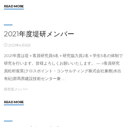
"2022
READ MORE
年
度
堤
研
2021年度堤研メンバー
メ
ン
2021年4月6日
バ
2021年度は堤＋客員研究員6名＋研究協力員2名＋学生5名の体制で
ー"
研究を行います。皆様よろしくお願いいたします。 — ○客員研究
員松村俊英(クロスポイント・コンサルティング株式会社兼務)水出
有紀(群馬県建設技術センター兼 …
研究室メンバー
"2021
READ MORE
年
度
堤
研