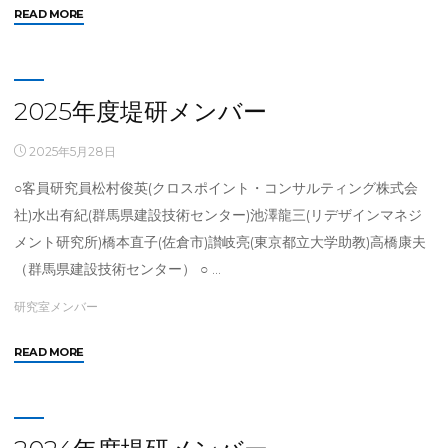
"2026
READ MORE
年
度
堤
研
2025年度堤研メンバー
メ
ン
2025年5月28日
バ
○客員研究員松村俊英(クロスポイント・コンサルティング株式会
ー"
社)水出有紀(群馬県建設技術センター)池澤龍三(リデザインマネジ
メント研究所)橋本直子(佐倉市)讃岐亮(東京都立大学助教)高橋康夫
（群馬県建設技術センター） ○ …
研究室メンバー
"2025
READ MORE
年
度
堤
研