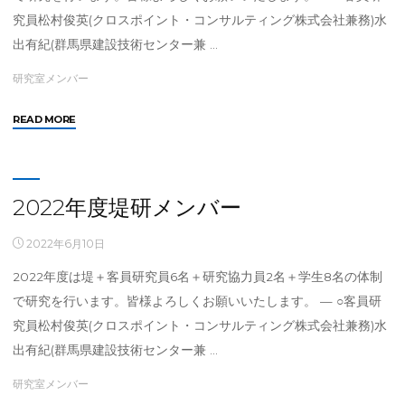
究員松村俊英(クロスポイント・コンサルティング株式会社兼務)水
出有紀(群馬県建設技術センター兼 …
研究室メンバー
"2023
READ MORE
年
度
堤
研
2022年度堤研メンバー
メ
ン
2022年6月10日
バ
2022年度は堤＋客員研究員6名＋研究協力員2名＋学生8名の体制
ー"
で研究を行います。皆様よろしくお願いいたします。 — ○客員研
究員松村俊英(クロスポイント・コンサルティング株式会社兼務)水
出有紀(群馬県建設技術センター兼 …
研究室メンバー