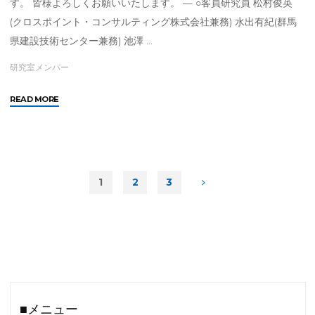
す。 皆様よろしくお願いいたします。 — ○客員研究員 松村俊英
ー"
(クロスポイント・コンサルティング株式会社兼務) 水出有紀(群馬
県建設技術センター兼務) 池澤 …
研究室メンバー
"2019
READ MORE
年
度
堤
研
究
1
2
3
室
投
メ
ン
バ
稿
ー"
の
■メニュー