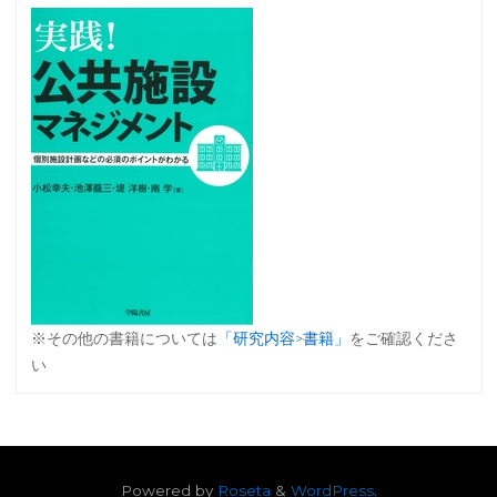
※その他の書籍については
「研究内容>書籍」
をご確認くださ
い
Powered by
Roseta
&
WordPress
.