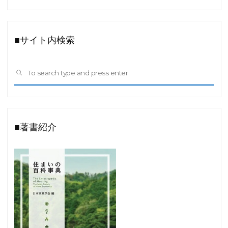
■サイト内検索
Sea
SEARCH
for:
■著書紹介