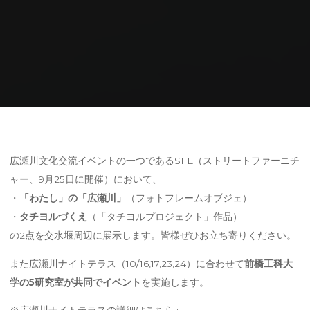
Home
研究内容
タチヨル
広瀬川文化交流イベント参加
広瀬川文化交流イベントの一つであるSFE（ストリートファーニチ
ャー、9月25日に開催）において、
・
「わたし」の「広瀬川」
（フォトフレームオブジェ）
・
タチヨルづくえ
（「タチヨルプロジェクト」作品）
の2点を交水堰周辺に展示します。皆様ぜひお立ち寄りください。
また広瀬川ナイトテラス（10/16,17,23,24）に合わせて
前橋工科大
学の5研究室が共同でイベント
を実施します。
※広瀬川ナイトテラスの詳細はこちら↓