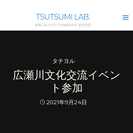
Skip
to
TSUTSUMI LAB.
content
前橋工科大学工学部建築学科 堤研究室
タチヨル
広瀬川文化交流イベン
ト参加
2021年9月24日