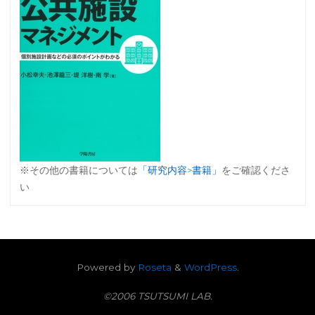
※その他の書籍については
「研究内容>書籍」
をご確認くださ
い
Powered by
Roseta
&
WordPress
.
©2006 TSUTSUMI LAB.