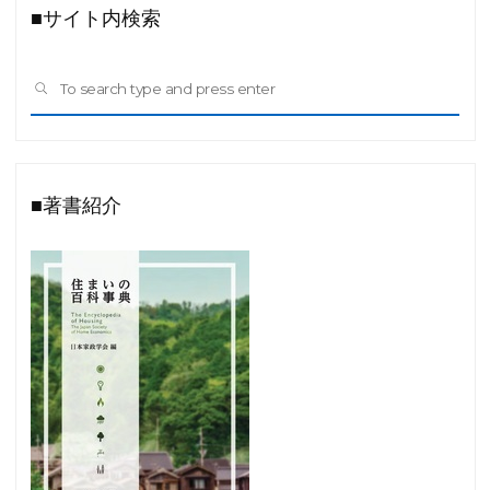
■サイト内検索
Sea
SEARCH
for:
■著書紹介