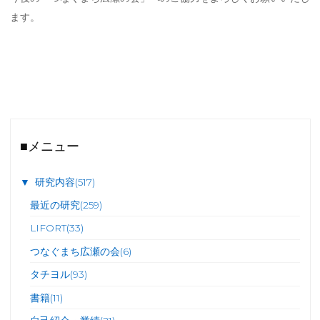
ます。
■メニュー
▼
研究内容
(517)
最近の研究
(259)
LIFORT
(33)
つなぐまち広瀬の会
(6)
タチヨル
(93)
書籍
(11)