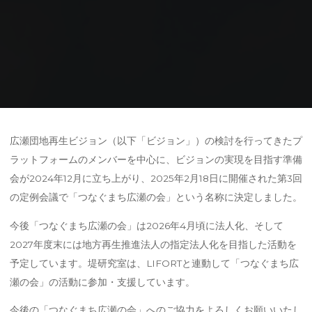
Home
研究内容
つなぐまち広瀬の会
ビジョン準備会→つなぐまち広瀬の会
広瀬団地再生ビジョン（以下「ビジョン」）の検討を行ってきたプ
ラットフォームのメンバーを中心に、ビジョンの実現を目指す準備
会が2024年12月に立ち上がり、2025年2月18日に開催された第3回
の定例会議で「つなぐまち広瀬の会」という名称に決定しました。
今後「つなぐまち広瀬の会」は2026年4月頃に法人化、そして
2027年度末には地方再生推進法人の指定法人化を目指した活動を
予定しています。堤研究室は、LIFORTと連動して「つなぐまち広
瀬の会」の活動に参加・支援しています。
今後の「つなぐまち広瀬の会」へのご協力をよろしくお願いいたし