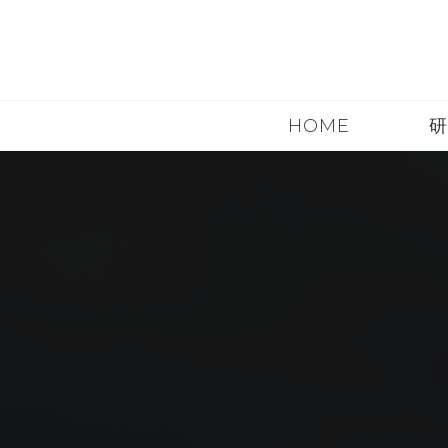
Skip
to
content
HOME
研