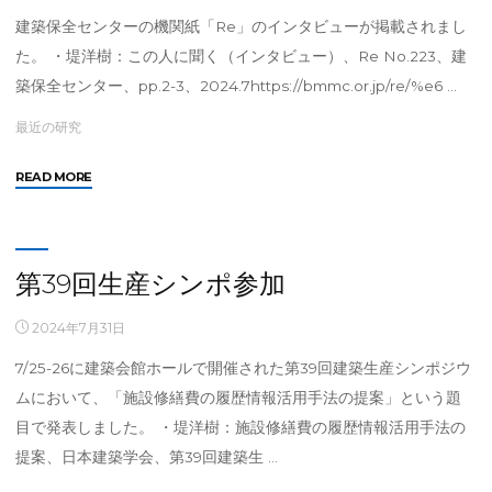
表"
建築保全センターの機関紙「Re」のインタビューが掲載されまし
た。 ・堤洋樹：この人に聞く（インタビュー）、Re No.223、建
築保全センター、pp.2-3、2024.7https://bmmc.or.jp/re/%e6 …
最近の研究
"Re
READ MORE
イ
ン
タ
ビ
第39回生産シンポ参加
ュ
ー
2024年7月31日
掲
7/25-26に建築会館ホールで開催された第39回建築生産シンポジウ
載"
ムにおいて、「施設修繕費の履歴情報活用手法の提案」という題
目で発表しました。 ・堤洋樹：施設修繕費の履歴情報活用手法の
提案、日本建築学会、第39回建築生 …