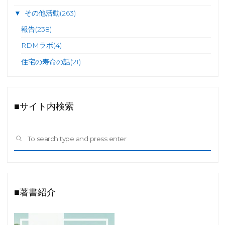
▼
その他活動
(263)
報告
(238)
RDMラボ
(4)
住宅の寿命の話
(21)
■サイト内検索
Sea
SEARCH
for:
■著書紹介