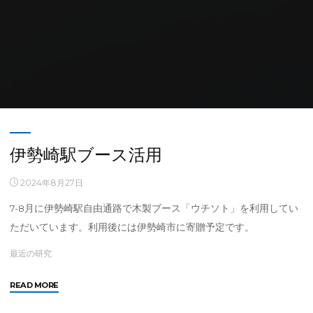
Home
Archive for category "研究内容"
(Page 3)
伊勢崎駅ブース活用
2024年8月27日
7-8月に伊勢崎駅自由通路で木製ブース「ウチソト」を利用してい
ただいています。利用後には伊勢崎市に寄贈予定です。
最近の研究
"伊
READ MORE
勢