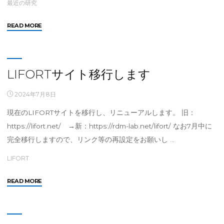
最近の研究
"第
READ MORE
39
回
生
産
LIFORTサイト移行します
シ
ン
2024年7月8日
ポ
現在のLIFORTサイトを移行し、リニューアルします。 旧：
参
加"
https://lifort.net/ →新：https://rdm-lab.net/lifort/ なお7月中に
完全移行しますので、リンク等の再設定をお願いし …
LIFORT
"LIFORT
READ MORE
サ
イ
ト