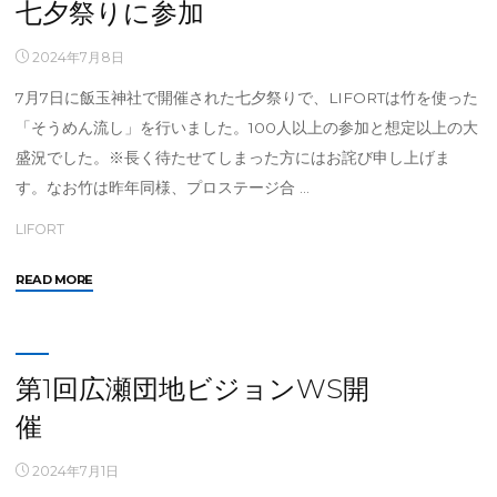
移
七夕祭りに参加
行
し
2024年7月8日
ま
7月7日に飯玉神社で開催された七夕祭りで、LIFORTは竹を使った
す"
「そうめん流し」を行いました。100人以上の参加と想定以上の大
盛況でした。※長く待たせてしまった方にはお詫び申し上げま
す。なお竹は昨年同様、プロステージ合 …
LIFORT
"七
READ MORE
夕
祭
り
に
第1回広瀬団地ビジョンWS開
参
催
加"
2024年7月1日