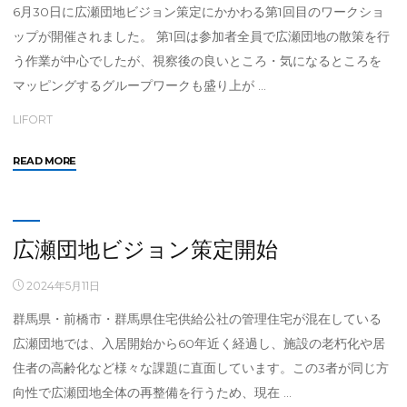
6月30日に広瀬団地ビジョン策定にかかわる第1回目のワークショ
ップが開催されました。 第1回は参加者全員で広瀬団地の散策を行
う作業が中心でしたが、視察後の良いところ・気になるところを
マッピングするグループワークも盛り上が …
LIFORT
"第
READ MORE
1
回
広
瀬
広瀬団地ビジョン策定開始
団
地
2024年5月11日
ビ
群馬県・前橋市・群馬県住宅供給公社の管理住宅が混在している
ジ
ョ
広瀬団地では、入居開始から60年近く経過し、施設の老朽化や居
ン
住者の高齢化など様々な課題に直面しています。この3者が同じ方
WS
向性で広瀬団地全体の再整備を行うため、現在 …
開