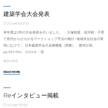
崎
駅
ブ
建築学会大会発表
ー
ス
2024年8月27日
活
本年度は2件の大会発表を行いました。 ・大塚朝斐、堤洋樹：子育
用"
て世代からひろがるワークショップ手法の検討 -地域共生社会の実
現にむけて-、日本建築学会大会梗概集（関東）、都市計画、
pp.993-994、2024.8 ・堤 …
最近の研究
"建
READ MORE
築
学
会
大
Reインタビュー掲載
会
発
2024年7月31日