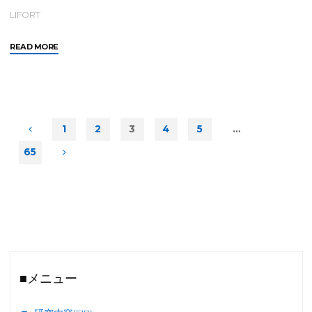
催"
LIFORT
"広
READ MORE
瀬
団
地
ビ
ジ
1
2
3
4
5
…
ョ
投
65
ン
策
定
稿
開
始"
の
ペ
■メニュー
ー