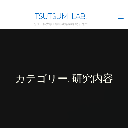
Skip
to
TSUTSUMI LAB.
content
前橋工科大学工学部建築学科 堤研究室
カテゴリー: 研究内容